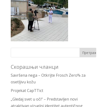
Скорашњи чланци
Savršena nega – Otkrijte Frosch Zero% za
osetljivu kožu
Projekat CapTTict
„Gledaj svet u oči“ – Predstavljen novi
atraktivan vizuelni identitet autentičnog