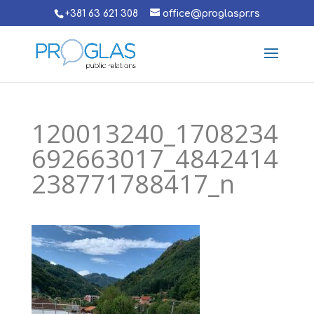
+381 63 621 308
office@proglaspr.rs
120013240_1708234
692663017_4842414
238771788417_n