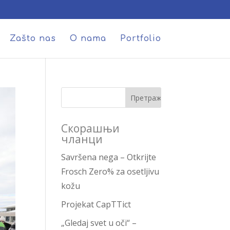
Zašto nas
O nama
Portfolio
Скорашњи
чланци
Savršena nega – Otkrijte
Frosch Zero% za osetljivu
kožu
Projekat CapTTict
„Gledaj svet u oči“ –