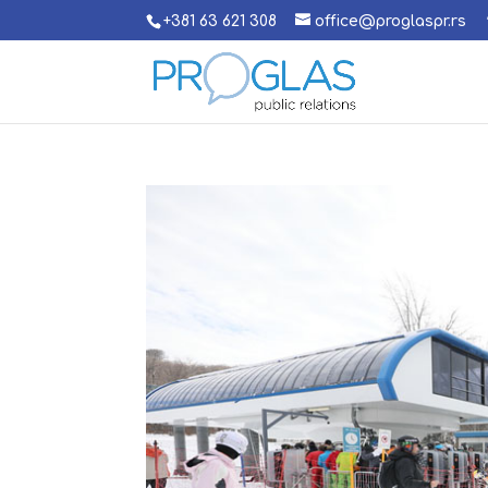
+381 63 621 308
office@proglaspr.rs