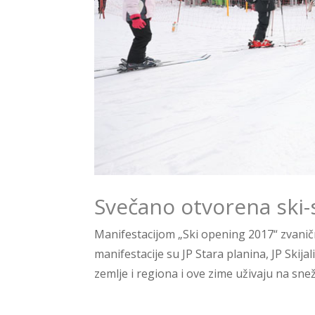
Svečano otvorena ski-
Manifestacijom „Ski opening 2017“ zvanič
manifestacije su JP Stara planina, JP Skijali
zemlje i regiona i ove zime uživaju na snež