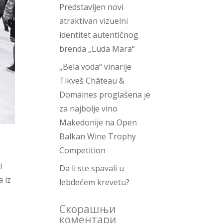
Predstavljen novi
atraktivan vizuelni
identitet autentičnog
brenda „Luda Mara“
„Bela voda“ vinarije
Tikveš Château &
Domaines proglašena je
za najbolje vino
Makedonije na Open
Balkan Wine Trophy
Competition
i
Da li ste spavali u
a iz
lebdećem krevetu?
Скорашњи
коментари