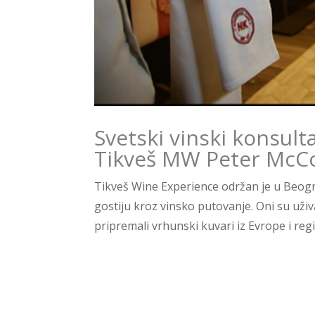
Svetski vinski konsult
Tikveš MW Peter McC
Tikveš Wine Experience održan je u Beogr
gostiju kroz vinsko putovanje. Oni su uživa
pripremali vrhunski kuvari iz Evrope i regio