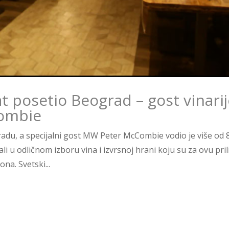
at posetio Beograd – gost vinari
ombie
adu, a specijalni gost MW Peter McCombie vodio je više od 
li u odličnom izboru vina i izvrsnoj hrani koju su za ovu pril
na. Svetski...