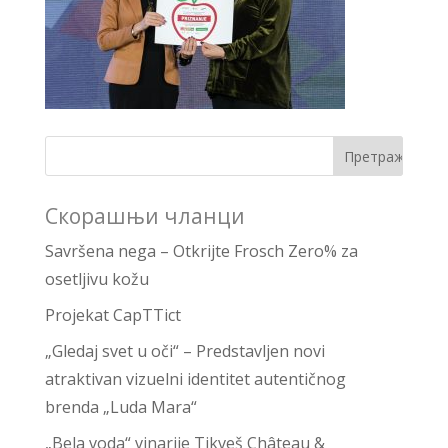
Скорашњи чланци
Savršena nega – Otkrijte Frosch Zero% za
osetljivu kožu
Projekat CapTTict
„Gledaj svet u oči“ – Predstavljen novi
atraktivan vizuelni identitet autentičnog
brenda „Luda Mara“
„Bela voda“ vinarije Tikveš Château &