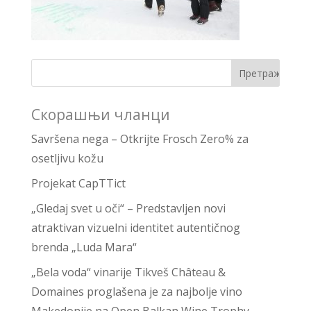
Скорашњи чланци
Savršena nega – Otkrijte Frosch Zero% za
osetljivu kožu
Projekat CapTTict
„Gledaj svet u oči“ – Predstavljen novi
atraktivan vizuelni identitet autentičnog
brenda „Luda Mara“
„Bela voda“ vinarije Tikveš Château &
Domaines proglašena je za najbolje vino