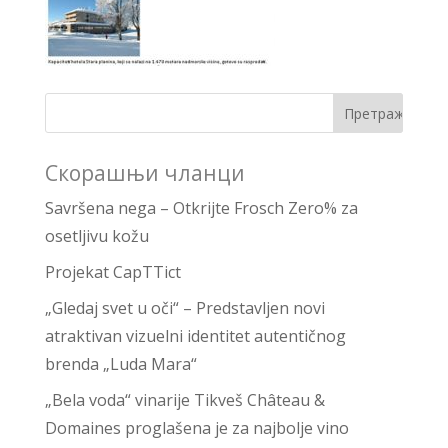
Скорашњи чланци
Savršena nega – Otkrijte Frosch Zero% za
osetljivu kožu
Projekat CapTTict
„Gledaj svet u oči“ – Predstavljen novi
atraktivan vizuelni identitet autentičnog
brenda „Luda Mara“
„Bela voda“ vinarije Tikveš Château &
Domaines proglašena je za najbolje vino