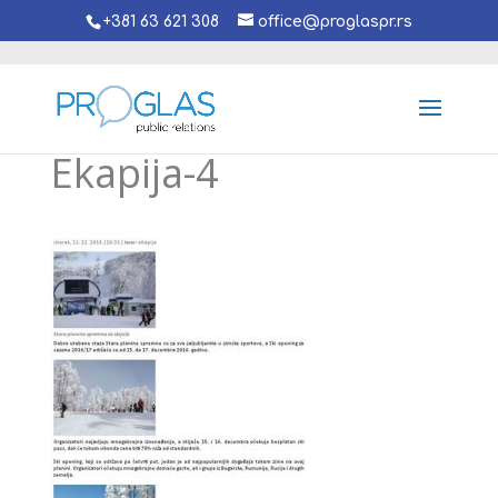
+381 63 621 308
office@proglaspr.rs
Ekapija-4