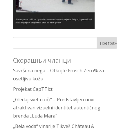
Скорашњи чланци
Savršena nega – Otkrijte Frosch Zero% za
osetljivu kožu
Projekat CapTTict
„Gledaj svet u oči“ – Predstavljen novi
atraktivan vizuelni identitet autentičnog
brenda „Luda Mara“
„Bela voda“ vinarije Tikveš Château &