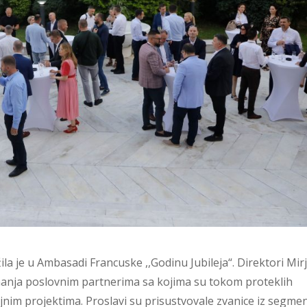
a je u Ambasadi Francuske ,,Godinu Jubileja“. Direktori Mir
riznanja poslovnim partnerima sa kojima su tokom proteklih
nim projektima. Proslavi su prisustvovale zvanice iz segme