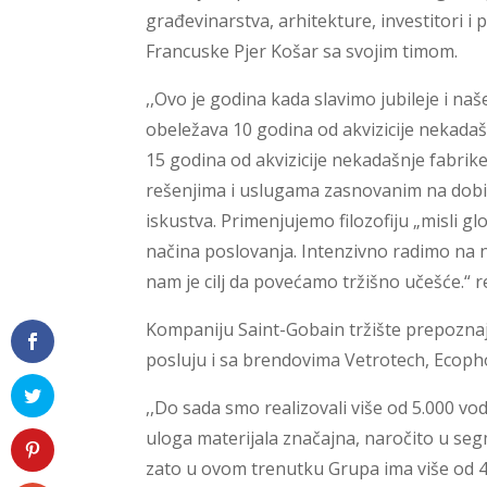
građevinarstva, arhitekture, investitori i
Francuske Pjer Košar sa svojim timom.
,,Ovo je godina kada slavimo jubileje i na
obeležava 10 godina od akvizicije nekada
15 godina od akvizicije nekadašnje fabrike
rešenjima i uslugama zasnovanim na dob
iskustva. Primenjujemo filozofiju „misli g
načina poslovanja. Intenzivno radimo na n
nam je cilj da povećamo tržišno učešće.“ re
Kompaniju Saint-Gobain tržište prepoznaje
posluju i sa brendovima Vetrotech, Ecoph
,,Do sada smo realizovali više od 5.000 vod
uloga materijala značajna, naročito u se
zato u ovom trenutku Grupa ima više od 40 