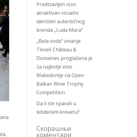
Predstavljen novi
atraktivan vizuelni
identitet autentičnog
brenda „Luda Mara“
„Bela voda“ vinarije
Tikveš Château &
Domaines proglašena je
za najbolje vino
Makedonije na Open
Balkan Wine Trophy
Competition
Da li ste spavali u
lebdećem krevetu?
jana
Скорашњи
коментари
nta