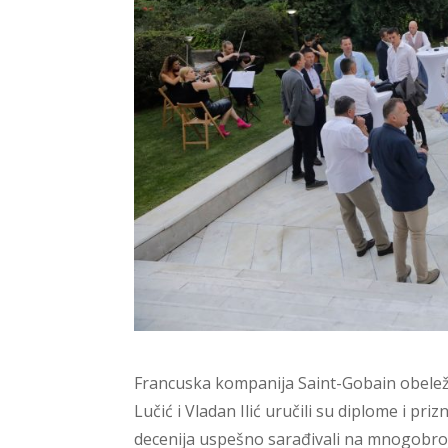
Francuska kompanija Saint-Gobain obeležil
Lučić i Vladan Ilić uručili su diplome i p
decenija uspešno sarađivali na mnogobroj