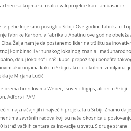
 partneri sa kojima su realizovali projekte kao i ambasador
še uspehe koje smo postigli u Srbiji. Ove godine fabrika u Top
šnje fabrike Karbon, a fabrika u Apatinu ove godine obeleža
 Elba. Želja nam je da postanemo lider na tržištu sa inovati
itnoj kombinaciji vrhunskog lokalnog znanja i međunarodn
lobalno, deluj lokalno” i naši kupci prepoznaju benefite takvo
ovim akvizicijama kako u Srbiji tako i u okolnim zemljama, j
kla je Mirjana Lučić.
 prema brendovima Weber, Isover i Rigips, ali oni u Srbiji
on, Adfors i PAM.
ećih, najznačajnijih i najvećih projekata u Srbiji. Znamo da j
gmentima završnih radova koji su naša okosnica u poslovanju
istraživačkih centara za inovacije u svetu. S druge strane,