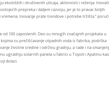
ekoloških i društvenih uticaja, aktivnosti i rešenja. Inovati
stojećih prepreka i daljem razvoju, jer je to pravac boljih
 i vremena. Inovacije prate trendove i potrebe tržišta.“ poruč
više od 100 zaposlenih. Deo su mnogih značajnih projekata u
ojima su prečišćavanje otpadnih voda iz fabrika, podrška
vanje životne sredine i održivu gradnju, a rade i na smanjen
anu ugradnju solarnih panela u fabrici u Topoli i Apatinu kao
oji dolazi.