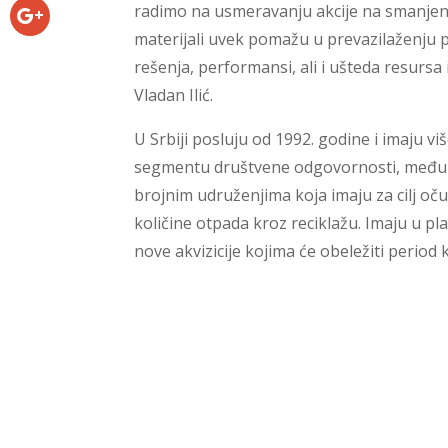
radimo na usmeravanju akcije na smanjenju 
materijali uvek pomažu u prevazilaženju po
rešenja, performansi, ali i ušteda resursa
Vladan Ilić.
U Srbiji posluju od 1992. godine i imaju 
segmentu društvene odgovornosti, među k
brojnim udruženjima koja imaju za cilj oču
količine otpada kroz reciklažu. Imaju u pl
nove akvizicije kojima će obeležiti period k