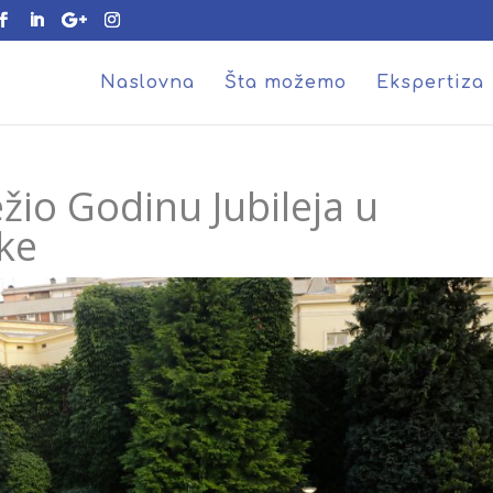
Naslovna
Šta možemo
Ekspertiza
žio Godinu Jubileja u
ke