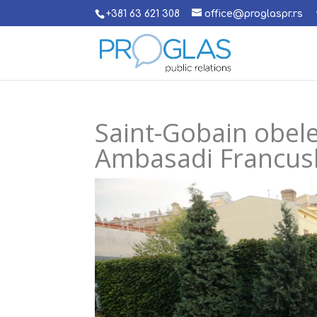
+381 63 621 308
office@proglaspr.rs
Saint-Gobain obele
Ambasadi Francus