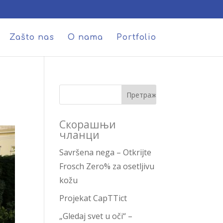
Zašto nas
O nama
Portfolio
Скорашњи
чланци
Savršena nega – Otkrijte
Frosch Zero% za osetljivu
kožu
Projekat CapTTict
„Gledaj svet u oči“ –