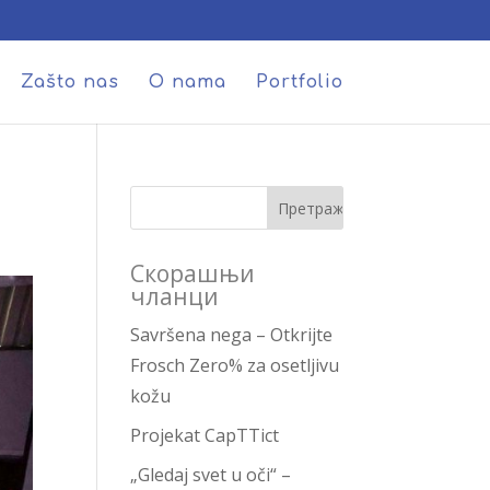
Zašto nas
O nama
Portfolio
Скорашњи
чланци
Savršena nega – Otkrijte
Frosch Zero% za osetljivu
kožu
Projekat CapTTict
„Gledaj svet u oči“ –