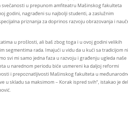
Na svečanosti u prepunom amfiteatru Mašinskog fakulteta
noj godini, nagrađeni su najbolji studenti, a zaslužnim
specijalna priznanja za doprinos razvoju obrazovanja i nau
tima u prošlosti, ali baš zbog toga i u ovoj godini velikih
vim segmentima rada. Imajući u vidu da u kući sa tradicijom n
 smo svi mi samo jedna faza u razvoju i građenju ugleda naše
teta u narednom periodu biće usmereni ka daljoj reformi
jivosti i prepoznatljivosti Mašinskog fakulteta u međunarod
ve u skladu sa maksimom – Korak ispred svih“, istakao je d
pović.