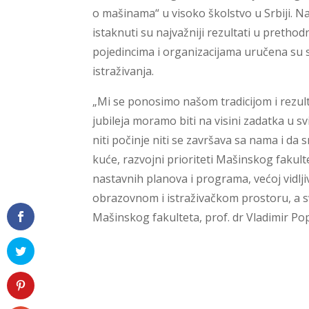
o mašinama“ u visoko školstvo u Srbiji. 
istaknuti su najvažniji rezultati u prethod
pojedincima i organizacijama uručena su 
istraživanja.
„Mi se ponosimo našom tradicijom i rezulta
jubileja moramo biti na visini zadatka u s
niti počinje niti se završava sa nama i da
kuće, razvojni prioriteti Mašinskog fakul
nastavnih planova i programa, većoj vidl
obrazovnom i istraživačkom prostoru, a s
Mašinskog fakulteta, prof. dr Vladimir Po