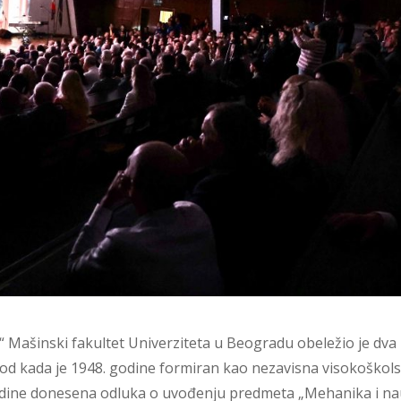
Mašinski fakultet Univerziteta u Beogradu obeležio je dva
a od kada je 1948. godine formiran kao nezavisna visokoškol
godine donesena odluka o uvođenju predmeta „Mehanika i n