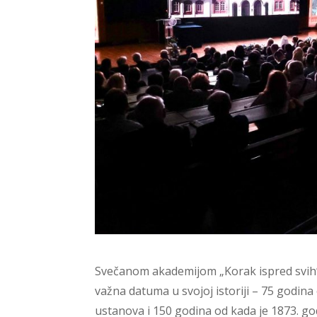
Svečanom akademijom „Korak ispred svih“ 
važna datuma u svojoj istoriji – 75 godin
ustanova i 150 godina od kada je 1873. 