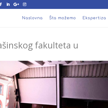
Naslovna
Šta možemo
Ekspertiza
šinskog fakulteta u