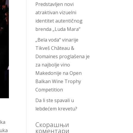
Predstavljen novi
atraktivan vizuelni
identitet autentičnog
brenda „Luda Mara“
„Bela voda“ vinarije
Tikveš Château &
Domaines proglašena je
za najbolje vino
Makedonije na Open
Balkan Wine Trophy
Competition
Da li ste spavali u
lebdećem krevetu?
ska
Скорашњи
коментари
auka