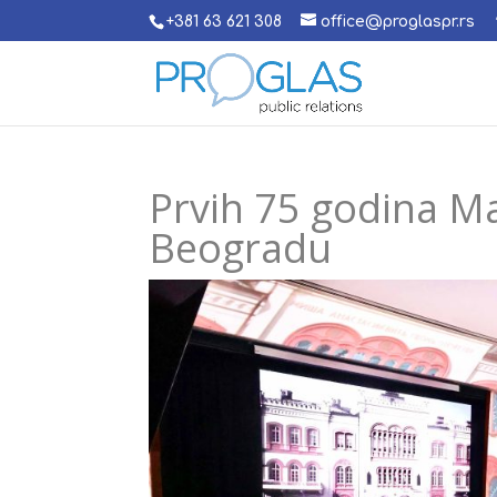
+381 63 621 308
office@proglaspr.rs
Prvih 75 godina Ma
Beogradu