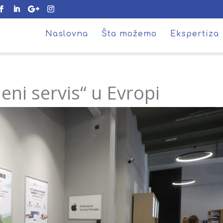
Naslovna
Šta možemo
Ekspertiza
eni servis“ u Evropi