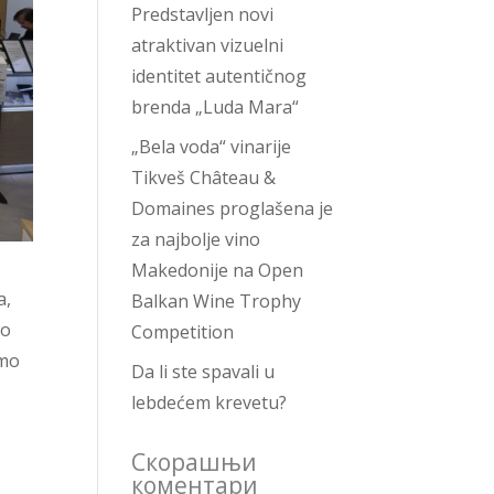
Predstavljen novi
atraktivan vizuelni
identitet autentičnog
brenda „Luda Mara“
„Bela voda“ vinarije
Tikveš Château &
Domaines proglašena je
za najbolje vino
Makedonije na Open
a,
Balkan Wine Trophy
to
Competition
smo
Da li ste spavali u
lebdećem krevetu?
Скорашњи
коментари