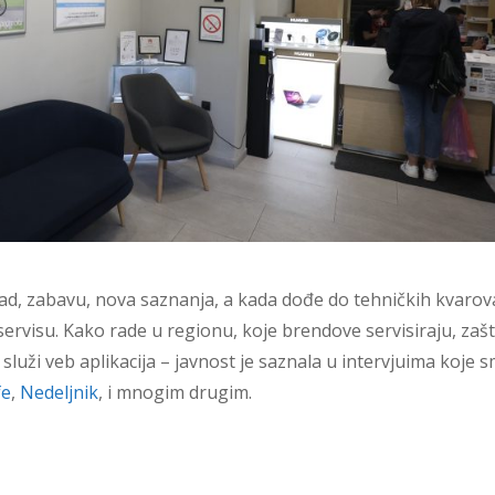
ad, zabavu, nova saznanja, a kada dođe do tehničkih kvarov
servisu. Kako rade u regionu, koje brendove servisiraju, zaš
 služi veb aplikacija – javnost je saznala u intervjuima koje 
fe
,
Nedeljnik
, i mnogim drugim.