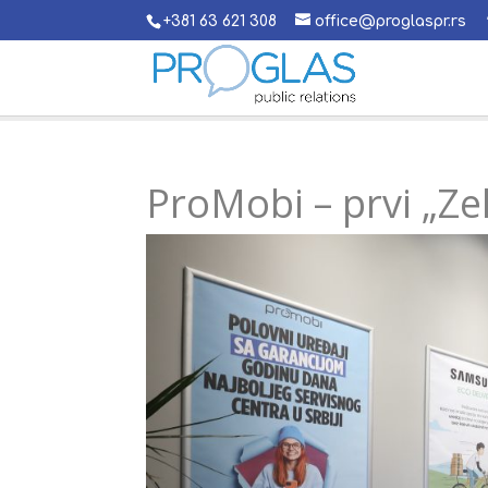
+381 63 621 308
office@proglaspr.rs
ProMobi – prvi „Zel