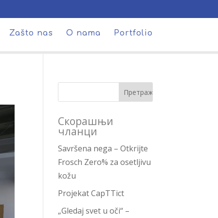
Zašto nas
O nama
Portfolio
Скорашњи
чланци
Savršena nega – Otkrijte
Frosch Zero% za osetljivu
kožu
Projekat CapTTict
„Gledaj svet u oči“ –