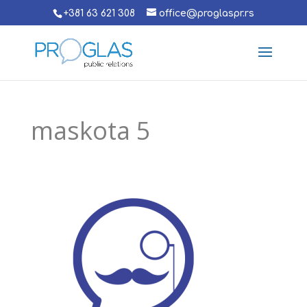
+381 63 621 308
office@proglaspr.rs
maskota 5