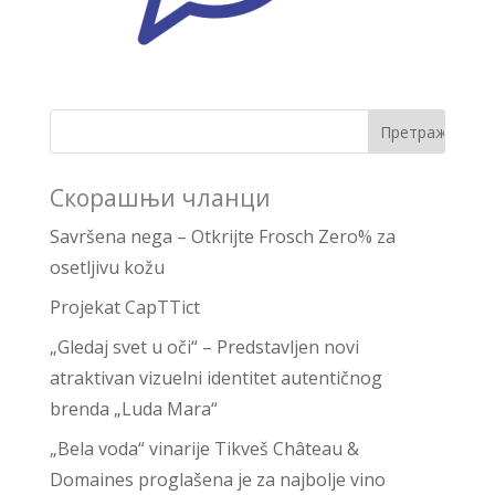
Скорашњи чланци
Savršena nega – Otkrijte Frosch Zero% za
osetljivu kožu
Projekat CapTTict
„Gledaj svet u oči“ – Predstavljen novi
atraktivan vizuelni identitet autentičnog
brenda „Luda Mara“
„Bela voda“ vinarije Tikveš Château &
Domaines proglašena je za najbolje vino