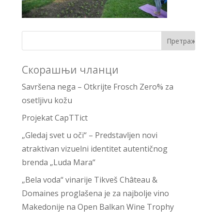
Скорашњи чланци
Savršena nega – Otkrijte Frosch Zero% za
osetljivu kožu
Projekat CapTTict
„Gledaj svet u oči“ – Predstavljen novi
atraktivan vizuelni identitet autentičnog
brenda „Luda Mara“
„Bela voda“ vinarije Tikveš Château &
Domaines proglašena je za najbolje vino
Makedonije na Open Balkan Wine Trophy