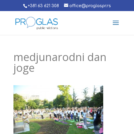
+381 63 621 308
office@proglaspr.rs
medjunarodni dan
joge