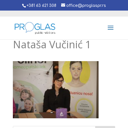
+381 63 621 308
office@proglaspr.rs
Nataša Vučinić 1