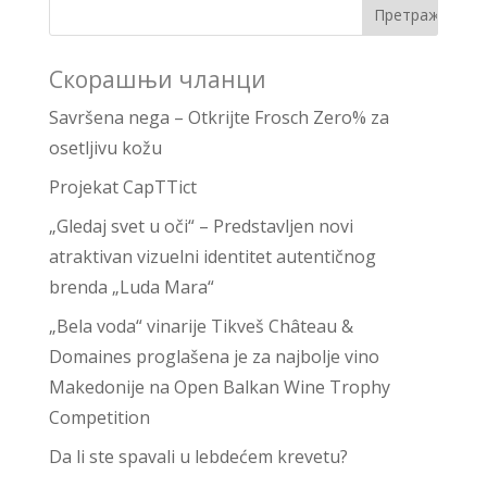
Скорашњи чланци
Savršena nega – Otkrijte Frosch Zero% za
osetljivu kožu
Projekat CapTTict
„Gledaj svet u oči“ – Predstavljen novi
atraktivan vizuelni identitet autentičnog
brenda „Luda Mara“
„Bela voda“ vinarije Tikveš Château &
Domaines proglašena je za najbolje vino
Makedonije na Open Balkan Wine Trophy
Competition
Da li ste spavali u lebdećem krevetu?