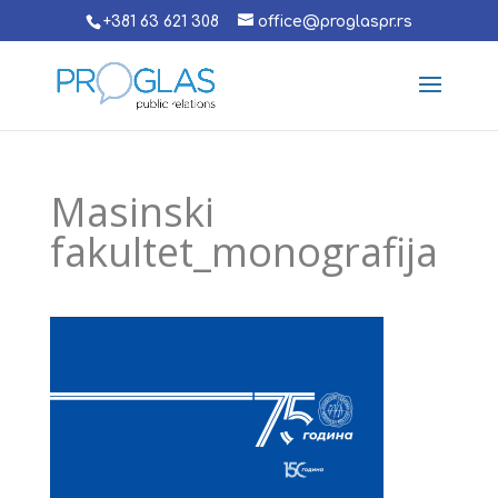
+381 63 621 308
office@proglaspr.rs
Masinski
fakultet_monografija