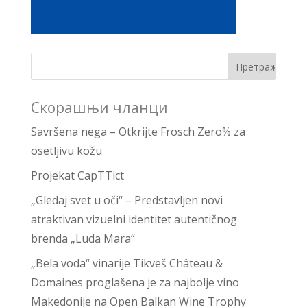
Скорашњи чланци
Savršena nega – Otkrijte Frosch Zero% za
osetljivu kožu
Projekat CapTTict
„Gledaj svet u oči“ – Predstavljen novi
atraktivan vizuelni identitet autentičnog
brenda „Luda Mara“
„Bela voda“ vinarije Tikveš Château &
Domaines proglašena je za najbolje vino
Makedonije na Open Balkan Wine Trophy