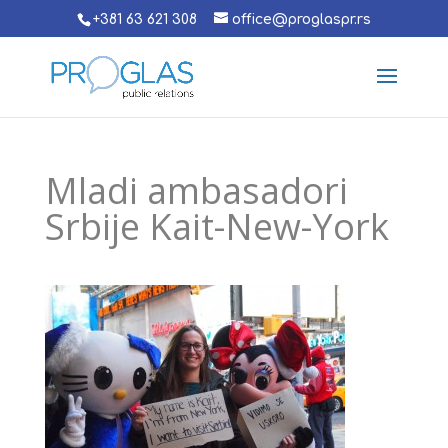
+381 63 621 308
office@proglaspr.rs
Mladi ambasadori
Srbije Kait-New-York