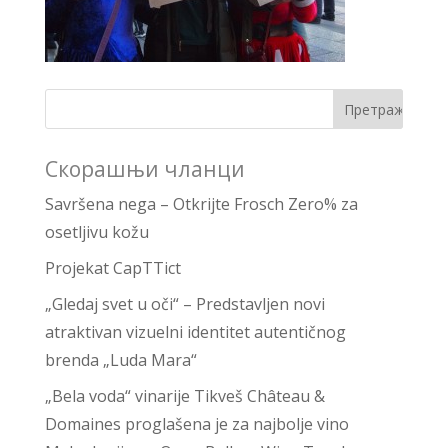
Скорашњи чланци
Savršena nega – Otkrijte Frosch Zero% za
osetljivu kožu
Projekat CapTTict
„Gledaj svet u oči“ – Predstavljen novi
atraktivan vizuelni identitet autentičnog
brenda „Luda Mara“
„Bela voda“ vinarije Tikveš Château &
Domaines proglašena je za najbolje vino