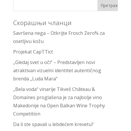
Скорашњи чланци
Savršena nega – Otkrijte Frosch Zero% za
osetljivu kožu
Projekat CapTTict
„Gledaj svet u oči“ – Predstavljen novi
atraktivan vizuelni identitet autentičnog
brenda „Luda Mara“
„Bela voda“ vinarije Tikveš Château &
Domaines proglašena je za najbolje vino
Makedonije na Open Balkan Wine Trophy
Competition
Da li ste spavali u lebdećem krevetu?