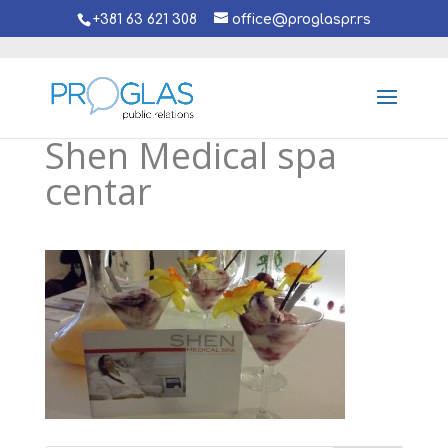
+381 63 621 308
office@proglaspr.rs
Shen Medical spa
centar