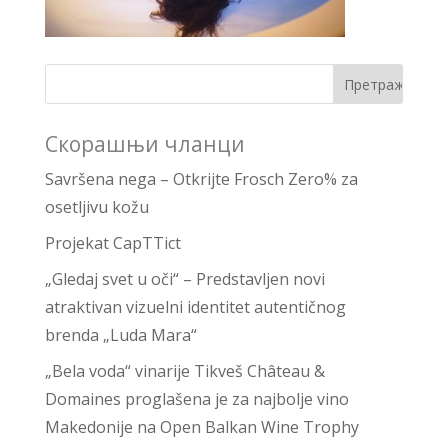
Скорашњи чланци
Savršena nega – Otkrijte Frosch Zero% za
osetljivu kožu
Projekat CapTTict
„Gledaj svet u oči“ – Predstavljen novi
atraktivan vizuelni identitet autentičnog
brenda „Luda Mara“
„Bela voda“ vinarije Tikveš Château &
Domaines proglašena je za najbolje vino
Makedonije na Open Balkan Wine Trophy