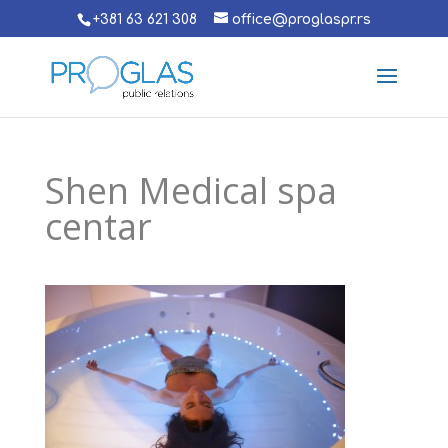
+381 63 621 308
office@proglaspr.rs
Shen Medical spa
centar