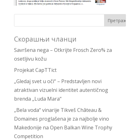
Скорашњи чланци
Savršena nega – Otkrijte Frosch Zero% za
osetljivu kožu
Projekat CapTTict
„Gledaj svet u oči“ – Predstavljen novi
atraktivan vizuelni identitet autentičnog
brenda „Luda Mara“
„Bela voda“ vinarije Tikveš Château &
Domaines proglašena je za najbolje vino
Makedonije na Open Balkan Wine Trophy
Competition