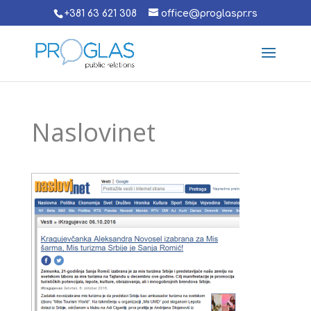
+381 63 621 308
office@proglaspr.rs
Naslovinet