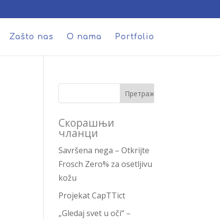
Zašto nas
O nama
Portfolio
Скорашњи
чланци
Savršena nega – Otkrijte
Frosch Zero% za osetljivu
kožu
Projekat CapTTict
„Gledaj svet u oči“ –