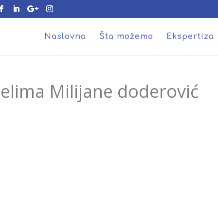
Naslovna
Šta možemo
Ekspertiza
delima Milijane doderović