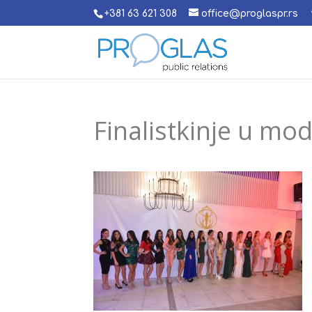
+381 63 621 308
office@proglaspr.rs
Finalistkinje u mo