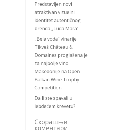
Predstavljen novi
atraktivan vizuelni
identitet autentičnog
brenda „Luda Mara“
„Bela voda“ vinarije
Tikveš Château &
Domaines proglašena je
za najbolje vino
Makedonije na Open
Balkan Wine Trophy
Competition
Da li ste spavali u
lebdećem krevetu?
Скорашњи
коментари