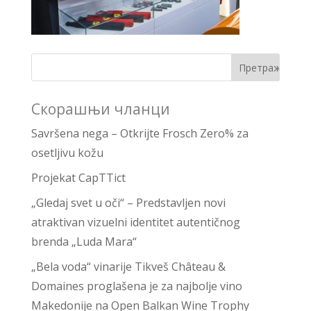
Скорашњи чланци
Savršena nega – Otkrijte Frosch Zero% za
osetljivu kožu
Projekat CapTTict
„Gledaj svet u oči“ – Predstavljen novi
atraktivan vizuelni identitet autentičnog
brenda „Luda Mara“
„Bela voda“ vinarije Tikveš Château &
Domaines proglašena je za najbolje vino
Makedonije na Open Balkan Wine Trophy