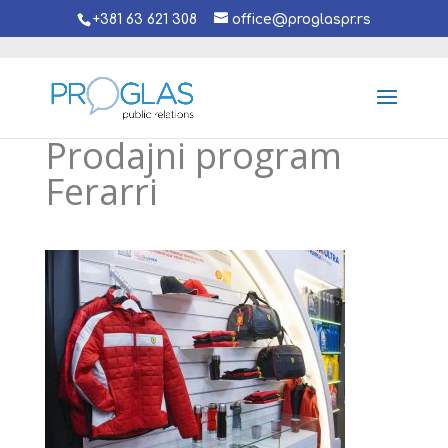
+381 63 621 308
office@proglaspr.rs
Prodajni program
Ferarri