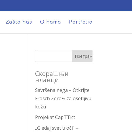
Zašto nas
O nama
Portfolio
Скорашњи
чланци
Savršena nega – Otkrijte
Frosch Zero% za osetljivu
kožu
Projekat CapTTict
„Gledaj svet u oči“ –