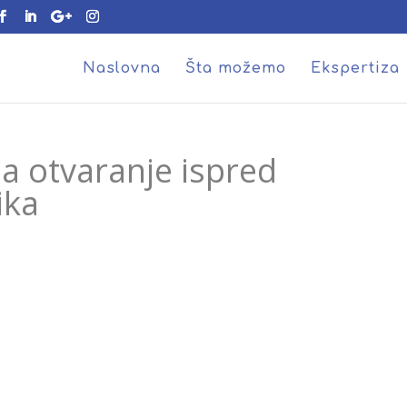
Naslovna
Šta možemo
Ekspertiza
za otvaranje ispred
ika