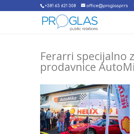
+381 63 621 308
office@proglaspr.rs
Ferarri specijalno 
prodavnice AutoM