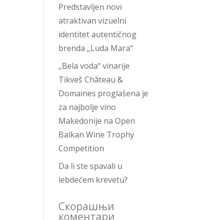
Predstavljen novi
atraktivan vizuelni
identitet autentičnog
brenda „Luda Mara“
„Bela voda“ vinarije
Tikveš Château &
Domaines proglašena je
za najbolje vino
Makedonije na Open
Balkan Wine Trophy
Competition
Da li ste spavali u
lebdećem krevetu?
Скорашњи
коментари