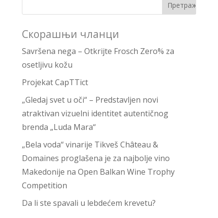
Скорашњи чланци
Savršena nega – Otkrijte Frosch Zero% za
osetljivu kožu
Projekat CapTTict
„Gledaj svet u oči“ – Predstavljen novi
atraktivan vizuelni identitet autentičnog
brenda „Luda Mara“
„Bela voda“ vinarije Tikveš Château &
Domaines proglašena je za najbolje vino
Makedonije na Open Balkan Wine Trophy
Competition
Da li ste spavali u lebdećem krevetu?