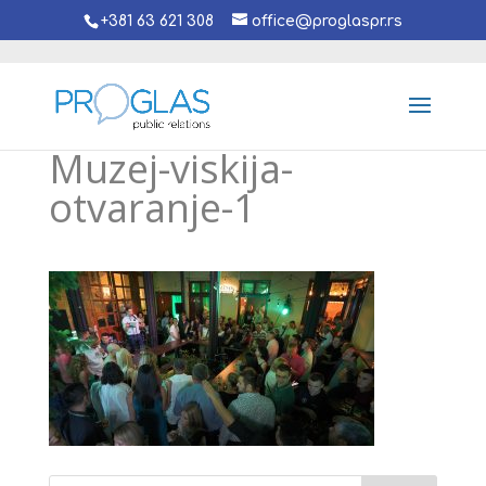
+381 63 621 308
office@proglaspr.rs
Muzej-viskija-
otvaranje-1