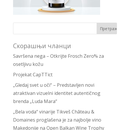
Скорашњи чланци
Savršena nega – Otkrijte Frosch Zero% za
osetljivu kožu
Projekat CapTTict
„Gledaj svet u oči“ – Predstavljen novi
atraktivan vizuelni identitet autentičnog
brenda „Luda Mara“
„Bela voda“ vinarije Tikveš Château &
Domaines proglašena je za najbolje vino
Makedonije na Open Balkan Wine Trophy