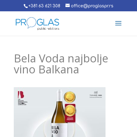
+381 63 621 308
office@proglaspr.rs
Bela Voda najbolje
vino Balkana