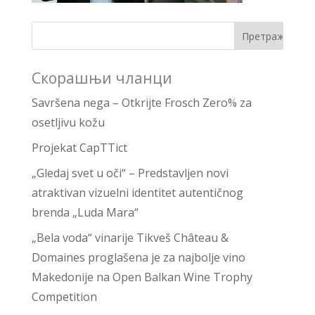
Скорашњи чланци
Savršena nega – Otkrijte Frosch Zero% za
osetljivu kožu
Projekat CapTTict
„Gledaj svet u oči“ – Predstavljen novi
atraktivan vizuelni identitet autentičnog
brenda „Luda Mara“
„Bela voda“ vinarije Tikveš Château &
Domaines proglašena je za najbolje vino
Makedonije na Open Balkan Wine Trophy
Competition