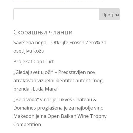
Скорашњи чланци
Savršena nega – Otkrijte Frosch Zero% za
osetljivu kožu
Projekat CapTTict
„Gledaj svet u oči“ – Predstavljen novi
atraktivan vizuelni identitet autentičnog
brenda „Luda Mara“
„Bela voda“ vinarije Tikveš Château &
Domaines proglašena je za najbolje vino
Makedonije na Open Balkan Wine Trophy
Competition