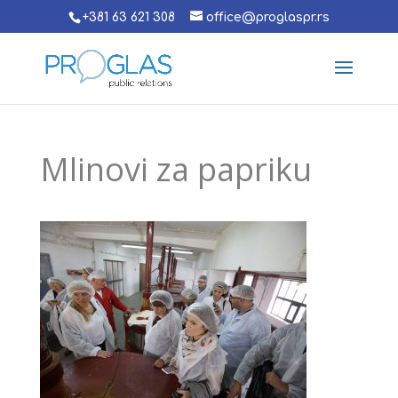
+381 63 621 308
office@proglaspr.rs
Mlinovi za papriku