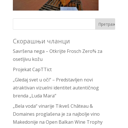
Скорашњи чланци
Savršena nega – Otkrijte Frosch Zero% za
osetljivu kožu
Projekat CapTTict
„Gledaj svet u oči“ – Predstavljen novi
atraktivan vizuelni identitet autentičnog
brenda „Luda Mara“
„Bela voda“ vinarije Tikveš Château &
Domaines proglašena je za najbolje vino
Makedonije na Open Balkan Wine Trophy