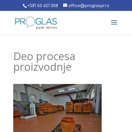
+381 63 621 308
office@proglaspr.rs
Deo procesa
proizvodnje