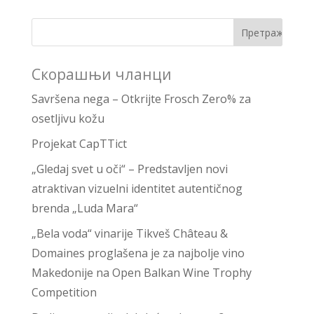
Скорашњи чланци
Savršena nega – Otkrijte Frosch Zero% za
osetljivu kožu
Projekat CapTTict
„Gledaj svet u oči“ – Predstavljen novi
atraktivan vizuelni identitet autentičnog
brenda „Luda Mara“
„Bela voda“ vinarije Tikveš Château &
Domaines proglašena je za najbolje vino
Makedonije na Open Balkan Wine Trophy
Competition