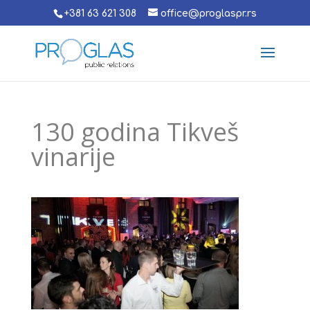
+381 63 621 308
office@proglaspr.rs
130 godina Tikveš
vinarije